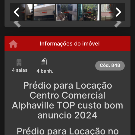
Previous
Next
Informações do imóvel
Cód.
848
4 salas
4 banh.
Prédio para Locação
Centro Comercial
Alphaville TOP custo bom
anuncio 2024
Prédio para Locação no