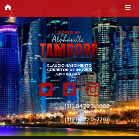
(11) 94702-1609
WhatsApp
(11) 94220-7766
WhatsApp