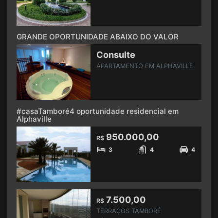
GRANDE OPORTUNIDADE ABAIXO DO VALOR
Consulte
APARTAMENTO EM ALPHAVILLE
#casaTamboré4 oportunidade residencial em
Alphaville
950.000,00
R$
3
4
4
7.500,00
R$
TERRAÇOS TAMBORÉ