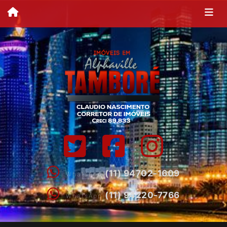
(11) 94702-1609
WhatsApp
(11) 94220-7766
WhatsApp