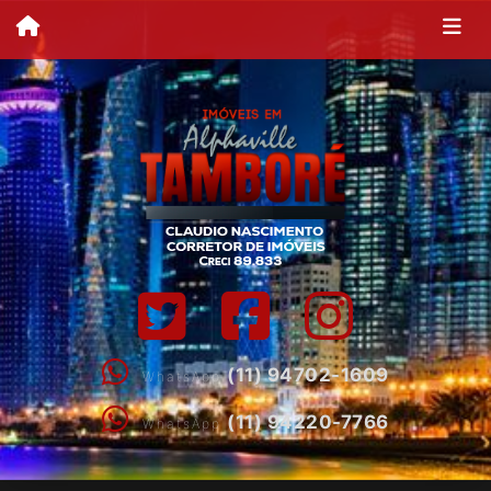
(11) 94702-1609
WhatsApp
(11) 94220-7766
WhatsApp