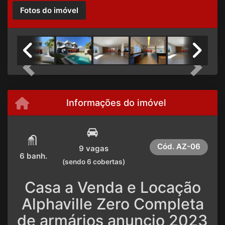
Fotos do imóvel
Previous
Next
Informações do imóvel
Cód.
AZ-06
9 vagas
6 banh.
(sendo 6 cobertas)
Casa a Venda e Locação
Alphaville Zero Completa
de armários anuncio 2023