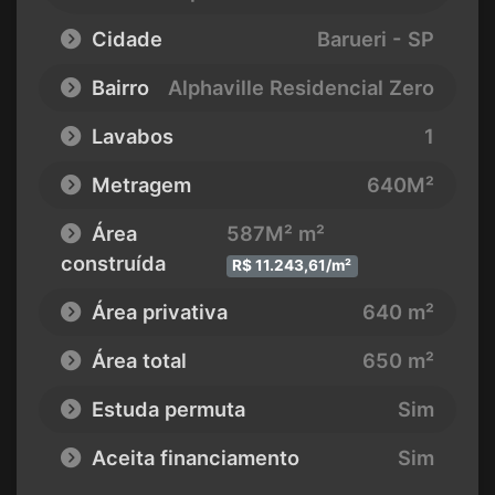
Cidade
Barueri - SP
Bairro
Alphaville Residencial Zero
Lavabos
1
Metragem
640M²
Área
587M² m²
construída
R$ 11.243,61/m²
Área privativa
640 m²
Área total
650 m²
Estuda permuta
Sim
Aceita financiamento
Sim