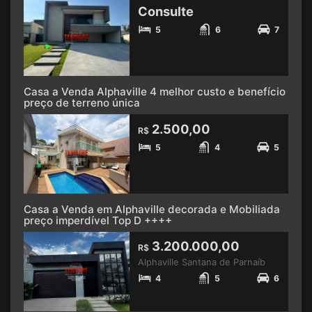
Consulte
5
6
7
Casa a Venda Alphaville 4 melhor custo e benefício
preço de terreno única
2.500,00
R$
5
4
5
Casa a Venda em Alphaville decorada e Mobiliada
preço imperdível Top D ++++
3.200.000,00
R$
Alphaville Santana de Parnaíb
4
5
6