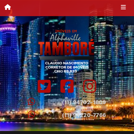
(11) 94702-1609
WhatsApp
(11) 94220-7766
WhatsApp